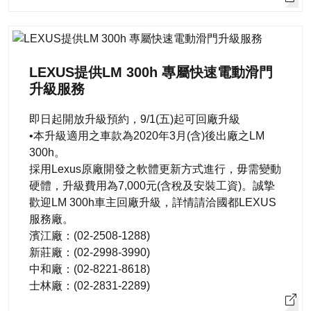
LEXUS提供LM 300h 專屬快速電動滑門
升級服務
即日起開放升級預約，9/1(五)起可回廠升級
•本升級適用之車款為2020年3月(含)後出廠之LM
300h。
採用Lexus原廠開發之軟體更新方式進行，毋需變動
硬體，升級費用為7,000元(含稅及安裝工資)。誠摯
歡迎LM 300h車主回廠升級，詳情請洽國都LEXUS
服務廠。
濱江廠：(02-2508-1288)
新莊廠：(02-2998-3990)
中和廠：(02-8221-8618)
士林廠：(02-2831-2289)