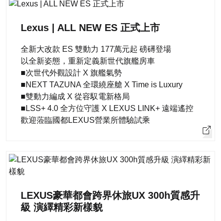
Lexus | ALL NEW ES 正式上市
全新大改款 ES 雙動力 177萬元起 磅礡登場
以全新姿態，重新定義新世代旗艦房車
■次世代外觀設計 X 旗艦氣勢
■NEXT TAZUNA 全環繞座艙 X Time is Luxury
■雙動力編成 X 從容馭電新格局
■LSS+ 4.0 全方位守護 X LEXUS LINK+ 遠端遙控
歡迎蒞臨國都LEXUS營業所體驗試乘
LEXUS豪華都會跨界休旅UX 300h質感升
級 演繹精彩新樣貌