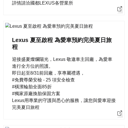
詳情請洽國都LEXUS各營業所
Lexus 夏至啟程 為愛車預約完美夏日旅
程
迎接盛夏燦爛陽光，Lexus 敬邀車主回廠，為愛車
進行全方位的照護。
即日起至8/31前回廠，享專屬禮遇，
#免費尊榮安檢 - 25 項安全檢查
#橫濱輪胎全面85折
#獨家原廠換胎保固方案
Lexus用專業的守護與悉心的服務，讓您與愛車迎接
完美夏日旅程