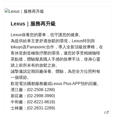
Lexus｜服務再升級
Lexus保養您的愛車，也守護您的健康。
為提供給車主更舒適放鬆的環境，Lexus特別與
tokuyo及Panasonic合作，導入全新頂級按摩椅，在
客休室創造極致抒壓的環境，邀您於享受精緻咖啡
茶點後，體驗擬真職人手感的按摩手法，使身心靈
踏上前所未有的放鬆之旅。
誠摯邀請定期回廠保養、體驗，為您全方位照料每
一個環節。
歡迎電洽國都服務廠或Lexus Plus APP預約回廠。
濱江廠：(02-2508-1288)
新莊廠：(02-2998-3990)
中和廠：(02-8221-8618)
士林廠：(02-2831-2289)