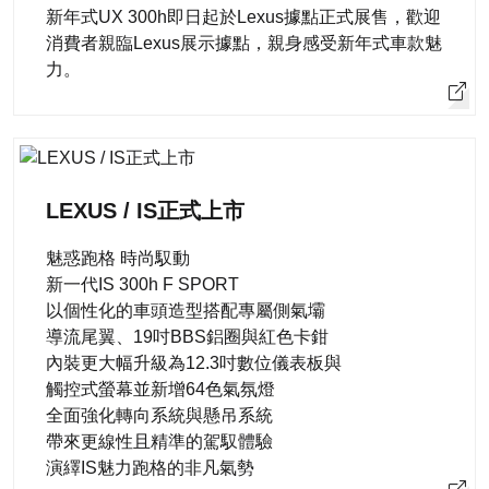
新年式UX 300h即日起於Lexus據點正式展售，歡迎
消費者親臨Lexus展示據點，親身感受新年式車款魅
力。
LEXUS / IS正式上市
魅惑跑格 時尚馭動
新一代IS 300h F SPORT
以個性化的車頭造型搭配專屬側氣壩
導流尾翼、19吋BBS鋁圈與紅色卡鉗
內裝更大幅升級為12.3吋數位儀表板與
觸控式螢幕並新增64色氣氛燈
全面強化轉向系統與懸吊系統
帶來更線性且精準的駕馭體驗
演繹IS魅力跑格的非凡氣勢