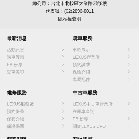
總公司：台北市北投區大業路2號8樓
代表號：(02)2896-8011
隱私權聲明
最新消息
購車服務
活動訊息
車款展示
購車優惠
LEXUS營業所
FB 粉專
預約試乘
愛車美容
保險介紹
專屬配件
維修服務
中古車服務
LEXUS服務廠
LEXUS中古車營業所
預約保養
在庫車查詢
保養介紹
FB 粉專
保證保固
關於LEXUS CPO