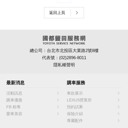
返回上頁
總公司：台北市北投區大業路2號8樓
代表號：(02)2896-8011
隱私權聲明
最新消息
購車服務
活動訊息
車款展示
購車優惠
LEXUS營業所
FB 粉專
預約試乘
愛車美容
保險介紹
專屬配件